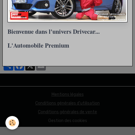
Bienvenue dans l'univers Drivecar...
Retour
L'Automobile Premium
Partager
Facebook
X
Email
Mentions légales
Conditions générales d'utilisation
Conditions générales de vente
Gestion des cookies