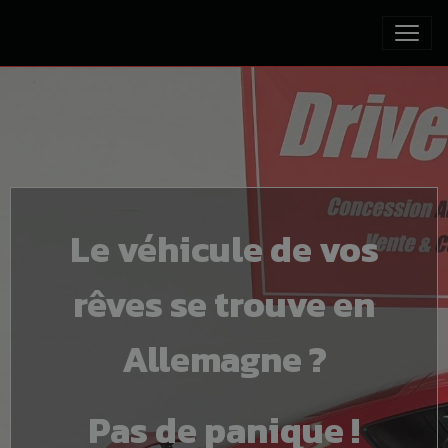
Le véhicule de vos
rêves se trouve en
Allemagne ?
Pas de panique !