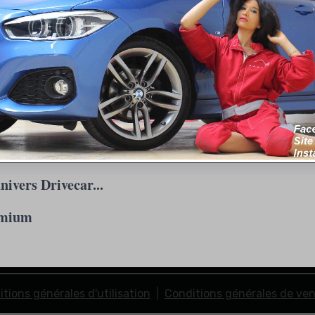
nivers Drivecar...
VW GOLF 7 GTI TSI 
emium
tions générales d'utilisation
Conditions générales de ve