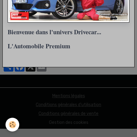
Bienvenue dans l'univers Drivecar...
Retour
L'Automobile Premium
Partager
Facebook
X
Email
Mentions légales
Conditions générales d'utilisation
Conditions générales de vente
Gestion des cookies